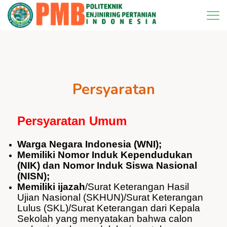
Persyaratan
Persyaratan
U
mum
Warga
Negara Indonesia (WNI);
Memiliki
Nomor
Induk
Kependudukan
(NIK) dan
Nomor
Induk
Siswa
Nasional
(NISN);
Memiliki
ijazah
/Surat
Keterangan
Hasil
Ujian
Nasional (SKHUN)/Surat
Keterangan
Lulus (SKL)/Surat
Keterangan
dari
Kepala
Sekolah
yang
menyatakan
bahwa
calon