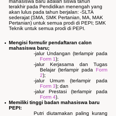
mahasiswa
baru
adalah
siswa
tahun
terakhir
pada Pendidikan
menengah
yang
akan
lulus pada
tahun
berjalan
:
-SLTA
sederajat (SMA, SMK Pertanian, MA, MAK
Pertanian) untuk semua prodi di PEPI; SMK
Teknik untuk semua prodi di PEPI.
Mengisi
formulir
pendaftaran
calon
mahasiswa
baru
;
-
jalur
Undangan
(
terlampir
pada
Form 1
);
-
jalur
Kerjasama dan Tugas
Belajar
(
terlampir
pada
Form
2
);
-
jalur
Umum
(
terlampir
pada
Form 3
); dan
-
jalur
Prestasi
(
terlampir
pada
Form 4
).
M
emiliki
tinggi
badan
mahasiswa
baru
PEPI:
Putri
diutamakan
paling
kurang